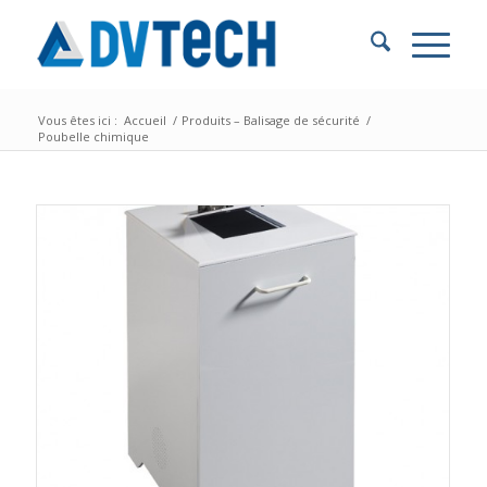
Vous êtes ici :
Accueil
/
Produits – Balisage de sécurité
/
Poubelle chimique